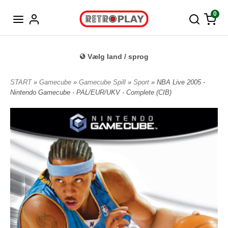
Tysk
0
Vælg land / sprog
START
»
Gamecube
»
Gamecube Spill
»
Sport
» NBA Live 2005 -
Nintendo Gamecube - PAL/EUR/UKV - Complete (CIB)