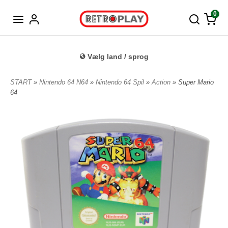
Tysk
0
Vælg land / sprog
START
»
Nintendo 64 N64
»
Nintendo 64 Spil
»
Action
» Super Mario
64