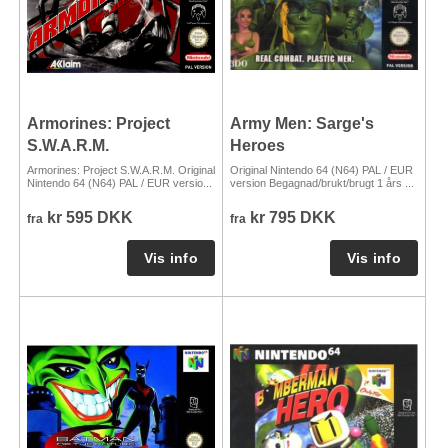
Armorines: Project
Army Men: Sarge's
S.W.A.R.M.
Heroes
Armorines: Project S.W.A.R.M. Original
Original Nintendo 64 (N64) PAL / EUR
Nintendo 64 (N64) PAL / EUR versio...
version Begagnad/brukt/brugt 1 års ...
kr 595 DKK
kr 795 DKK
fra
fra