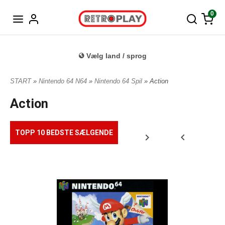
Tysk
0
Vælg land / sprog
START
»
Nintendo 64 N64
»
Nintendo 64 Spil
» Action
Action
TOPP 10 BEDSTE SÆLGENDE