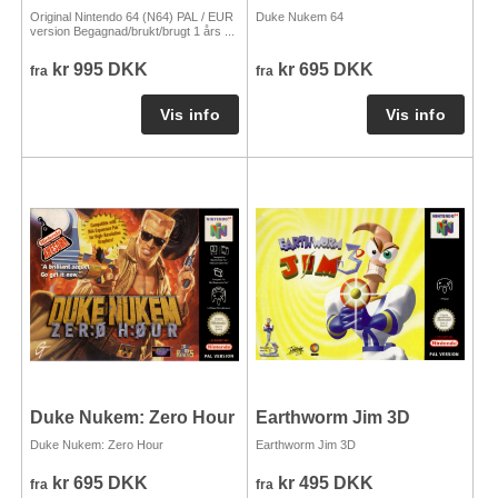
Original Nintendo 64 (N64) PAL / EUR
Duke Nukem 64
version Begagnad/brukt/brugt 1 års ...
kr 995 DKK
kr 695 DKK
fra
fra
Duke Nukem: Zero Hour
Earthworm Jim 3D
Duke Nukem: Zero Hour
Earthworm Jim 3D
kr 695 DKK
kr 495 DKK
fra
fra