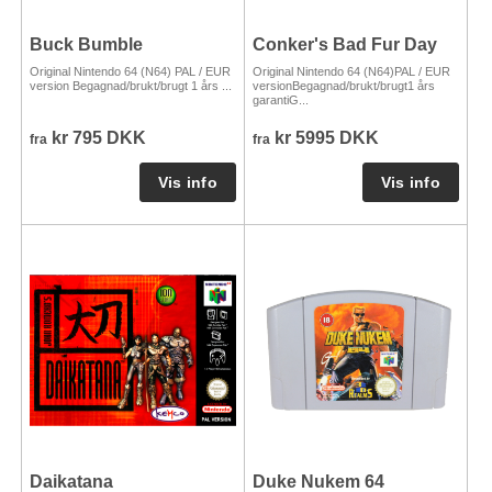
Buck Bumble
Conker's Bad Fur Day
Original Nintendo 64 (N64) PAL / EUR
Original Nintendo 64 (N64)PAL / EUR
version Begagnad/brukt/brugt 1 års ...
versionBegagnad/brukt/brugt1 års
garantiG...
kr 795 DKK
kr 5995 DKK
fra
fra
Daikatana
Duke Nukem 64