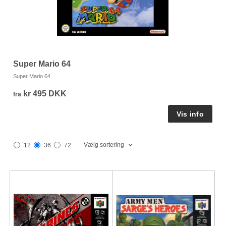
G
Super Mario 64
Go
Super Mario 64
kr 495 DKK
fr
fra
Vælg sortering
12
36
72