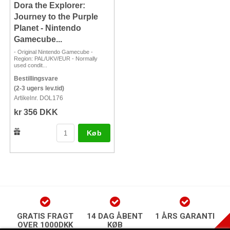
Dora the Explorer:
Journey to the Purple
Planet - Nintendo
Gamecube...
- Original Nintendo Gamecube -
Region: PAL/UKV/EUR - Normally
used condit...
Bestillingsvare
(2-3 ugers lev.tid)
Artikelnr. DOL176
kr 356 DKK
Køb
GRATIS FRAGT
14 DAG ÅBENT
1 ÅRS GARANTI
OVER 1000DKK
KØB