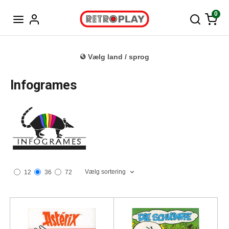
Tysk
0
Vælg land / sprog
Infogrames
Vælg sortering
12
36
72