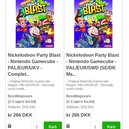
Nickelodeon Party Blast
Nickelodeon Party Blast
- Nintendo Gamecube -
- Nintendo Gamecube -
PAL/EUR/UKV -
PAL/EUR/SWD (SE/DK
Complet...
Ma...
- Original Nintendo Gamecube -
- Original Nintendo Gamecube -
Region: PAL/UKV/EUR - Normally
Region: PAL/UKV/EUR - Normally
used condit...
used condit...
Bestillingsvare
Bestillingsvare
(2-3 ugers lev.tid)
(2-3 ugers lev.tid)
Artikelnr. DOL590
Artikelnr. DOL591
kr 266 DKK
kr 266 DKK
Køb
Køb