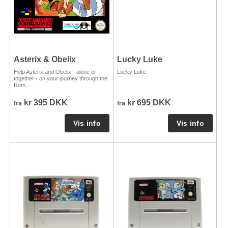
Asterix & Obelix
Lucky Luke
Help Asterix and Obelix - alone or
Lucky Luke
together - on your journey through the
Rom...
kr 395 DKK
kr 695 DKK
fra
fra