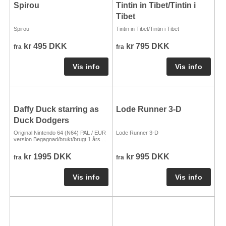
Spirou
Tintin in Tibet/Tintin i
Tibet
Spirou
Tintin in Tibet/Tintin i Tibet
kr 495 DKK
kr 795 DKK
fra
fra
Daffy Duck starring as
Lode Runner 3-D
Duck Dodgers
Original Nintendo 64 (N64) PAL / EUR
Lode Runner 3-D
version Begagnad/brukt/brugt 1 års ...
kr 1995 DKK
kr 995 DKK
fra
fra