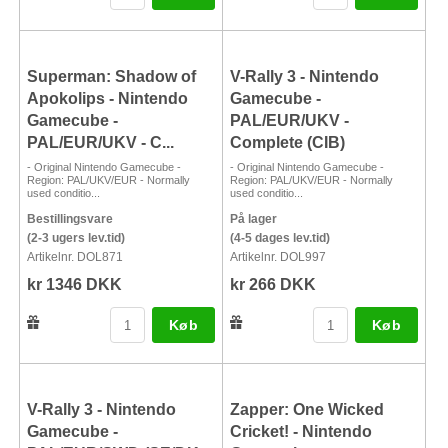
Superman: Shadow of
V-Rally 3 - Nintendo
Apokolips - Nintendo
Gamecube -
Gamecube -
PAL/EUR/UKV -
PAL/EUR/UKV - C...
Complete (CIB)
- Original Nintendo Gamecube -
- Original Nintendo Gamecube -
Region: PAL/UKV/EUR - Normally
Region: PAL/UKV/EUR - Normally
used conditio...
used conditio...
Bestillingsvare
På lager
(2-3 ugers lev.tid)
(4-5 dages lev.tid)
Artikelnr. DOL871
Artikelnr. DOL997
kr 1346 DKK
kr 266 DKK
Køb
Køb
V-Rally 3 - Nintendo
Zapper: One Wicked
Gamecube -
Cricket! - Nintendo