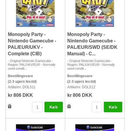
Monopoly Party -
Monopoly Party -
Nintendo Gamecube -
Nintendo Gamecube -
PAL/EUR/UKV -
PAL/EUR/SWD (SE/DK
Complete (CIB)
Manual) - C...
- Original Nintendo Gamecube -
- Original Nintendo Gamecube -
Region: PAL/UKV/EUR - Normally
Region: PAL/UKV/EUR - Normally
used condit...
used condit...
Bestillingsvare
Bestillingsvare
(2-3 ugers lev.tid)
(2-3 ugers lev.tid)
Artikelnr. DOL511
Artikelnr. DOL512
kr 806 DKK
kr 806 DKK
Køb
Køb