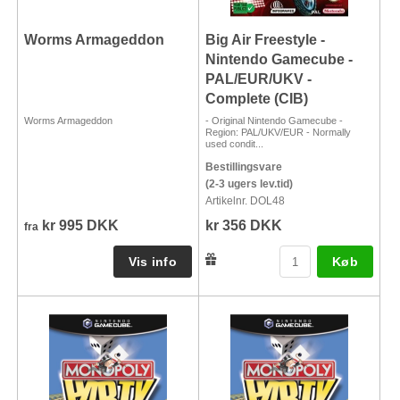
Worms Armageddon
Big Air Freestyle -
Nintendo Gamecube -
PAL/EUR/UKV -
Complete (CIB)
Worms Armageddon
- Original Nintendo Gamecube -
Region: PAL/UKV/EUR - Normally
used condit...
Bestillingsvare
(2-3 ugers lev.tid)
Artikelnr. DOL48
kr 995 DKK
kr 356 DKK
fra
Køb