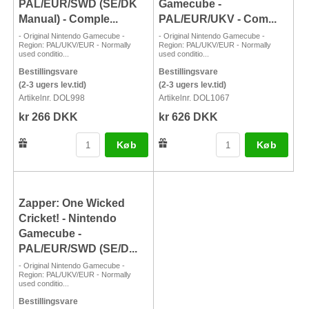
PAL/EUR/SWD (SE/DK
Gamecube -
Manual) - Comple...
PAL/EUR/UKV - Com...
- Original Nintendo Gamecube -
- Original Nintendo Gamecube -
Region: PAL/UKV/EUR - Normally
Region: PAL/UKV/EUR - Normally
used conditio...
used conditio...
Bestillingsvare
Bestillingsvare
(2-3 ugers lev.tid)
(2-3 ugers lev.tid)
Artikelnr. DOL998
Artikelnr. DOL1067
kr 266 DKK
kr 626 DKK
Køb
Køb
Zapper: One Wicked
Cricket! - Nintendo
Gamecube -
PAL/EUR/SWD (SE/D...
- Original Nintendo Gamecube -
Region: PAL/UKV/EUR - Normally
used conditio...
Bestillingsvare