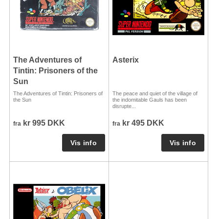
The Adventures of
Asterix
Tintin: Prisoners of the
Sun
The Adventures of Tintin: Prisoners of
The peace and quiet of the village of
the Sun
the indomitable Gauls has been
disrupte...
kr 995 DKK
kr 495 DKK
fra
fra