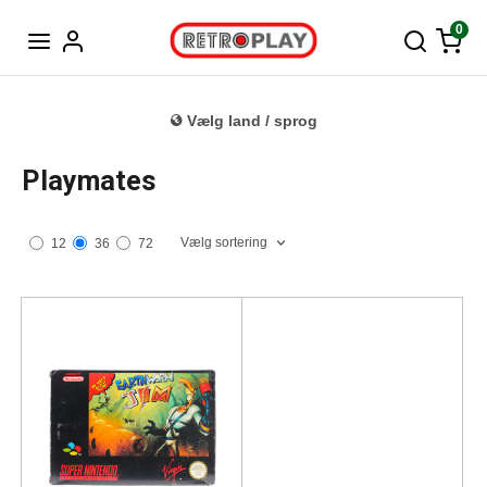
Tysk
0
Vælg land / sprog
Playmates
Vælg sortering
12
36
72