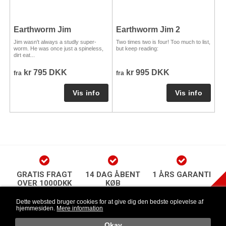
Earthworm Jim
Earthworm Jim 2
Jim wasn't always a studly super-
Two times two is four! Too much to list,
worm. He was once just a spineless,
but keep reading:
dirt eat...
kr 795 DKK
kr 995 DKK
fra
fra
GRATIS FRAGT
14 DAG ÅBENT
1 ÅRS GARANTI
OVER 1000DKK
KØB
play Newsletter
Dette websted bruger cookies for at give dig den bedste oplevelse af
hjemmesiden.
Mere information
Länkar
Følg os
o
Okay