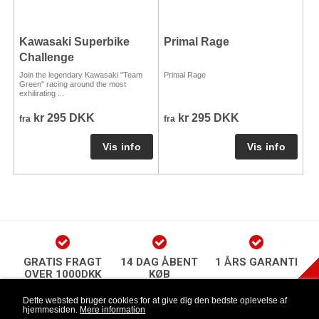
Kawasaki Superbike
Primal Rage
Challenge
Join the legendary Kawasaki "Team
Primal Rage
Green" racing around the most
exhilirating ...
kr 295 DKK
kr 295 DKK
fra
fra
GRATIS FRAGT
14 DAG ÅBENT
1 ÅRS GARANTI
OVER 1000DKK
KØB
play Newsletter
Dette websted bruger cookies for at give dig den bedste oplevelse af
hjemmesiden.
Mere information