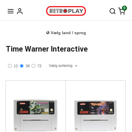
Tysk
0
Vælg land / sprog
Time Warner Interactive
Vælg sortering
12
36
72