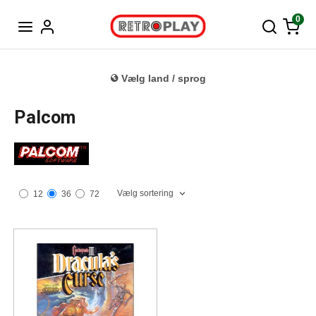
Tysk
0
Vælg land / sprog
Palcom
Vælg sortering
12
36
72