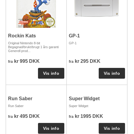
Rockin Kats
GP-1
Original Nintendo 8-bit
GP-1
Begagnad/brukt/brugt 1 års garanti
Generell prod...
kr 995 DKK
kr 295 DKK
fra
fra
Run Saber
Super Widget
Run Saber
Super Widget
kr 495 DKK
kr 1995 DKK
fra
fra