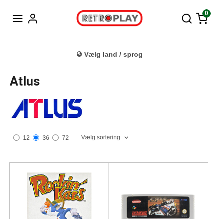
Tysk
0
Vælg land / sprog
Atlus
Vælg sortering
12
36
72