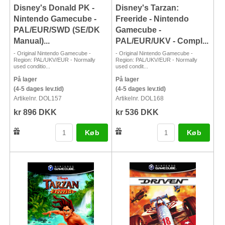
Disney's Donald PK -
Disney's Tarzan:
Nintendo Gamecube -
Freeride - Nintendo
PAL/EUR/SWD (SE/DK
Gamecube -
Manual)...
PAL/EUR/UKV - Compl...
- Original Nintendo Gamecube -
- Original Nintendo Gamecube -
Region: PAL/UKV/EUR - Normally
Region: PAL/UKV/EUR - Normally
used conditio...
used condit...
På lager
På lager
(4-5 dages lev.tid)
(4-5 dages lev.tid)
Artikelnr. DOL157
Artikelnr. DOL168
kr 896 DKK
kr 536 DKK
Køb
Køb