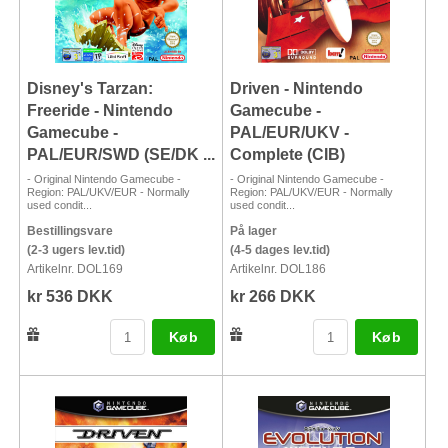
Disney's Tarzan:
Driven - Nintendo
Freeride - Nintendo
Gamecube -
Gamecube -
PAL/EUR/UKV -
PAL/EUR/SWD (SE/DK ...
Complete (CIB)
- Original Nintendo Gamecube -
- Original Nintendo Gamecube -
Region: PAL/UKV/EUR - Normally
Region: PAL/UKV/EUR - Normally
used condit...
used condit...
Bestillingsvare
På lager
(2-3 ugers lev.tid)
(4-5 dages lev.tid)
Artikelnr. DOL169
Artikelnr. DOL186
kr 536 DKK
kr 266 DKK
Køb
Køb