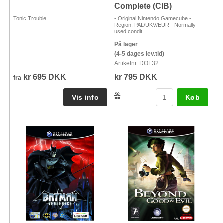
Complete (CIB)
Tonic Trouble
- Original Nintendo Gamecube -
Region: PAL/UKV/EUR - Normally
used condit...
På lager
(4-5 dages lev.tid)
Artikelnr. DOL32
kr 695 DKK
kr 795 DKK
fra
Køb