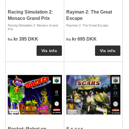
Racing Simulation 2:
Rayman 2: The Great
Monaco Grand Prix
Escape
Racing Simulation 2: Monaco Grand
Rayman 2: The Great Escape
Prix
kr 395 DKK
kr 695 DKK
fra
fra
Rocket: Robot on
S.c.a.r.s.