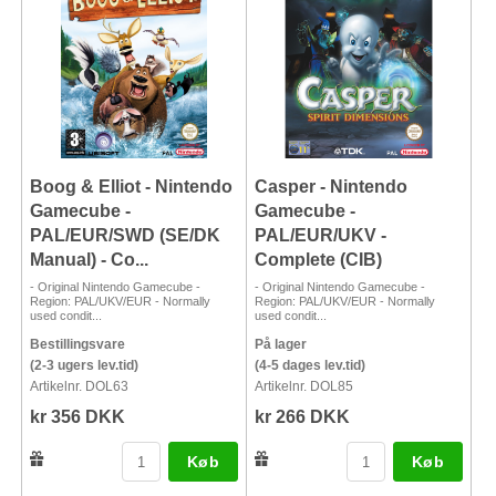
Boog & Elliot - Nintendo
Casper - Nintendo
Gamecube -
Gamecube -
PAL/EUR/SWD (SE/DK
PAL/EUR/UKV -
Manual) - Co...
Complete (CIB)
- Original Nintendo Gamecube -
- Original Nintendo Gamecube -
Region: PAL/UKV/EUR - Normally
Region: PAL/UKV/EUR - Normally
used condit...
used condit...
Bestillingsvare
På lager
(2-3 ugers lev.tid)
(4-5 dages lev.tid)
Artikelnr. DOL63
Artikelnr. DOL85
kr 356 DKK
kr 266 DKK
Køb
Køb