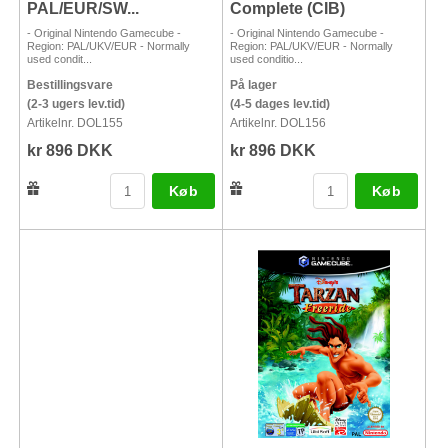
PAL/EUR/SW...
Complete (CIB)
- Original Nintendo Gamecube -
- Original Nintendo Gamecube -
Region: PAL/UKV/EUR - Normally
Region: PAL/UKV/EUR - Normally
used condit...
used conditio...
Bestillingsvare
På lager
(2-3 ugers lev.tid)
(4-5 dages lev.tid)
Artikelnr. DOL155
Artikelnr. DOL156
kr 896 DKK
kr 896 DKK
Køb
Køb