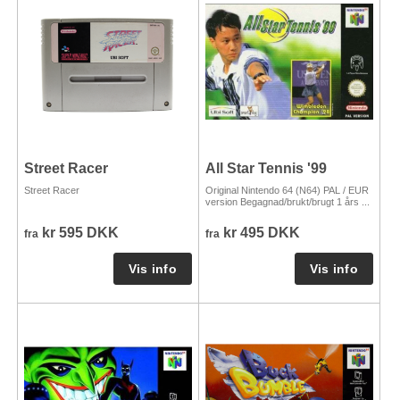
Street Racer
All Star Tennis '99
Street Racer
Original Nintendo 64 (N64) PAL / EUR
version Begagnad/brukt/brugt 1 års ...
kr 595 DKK
kr 495 DKK
fra
fra