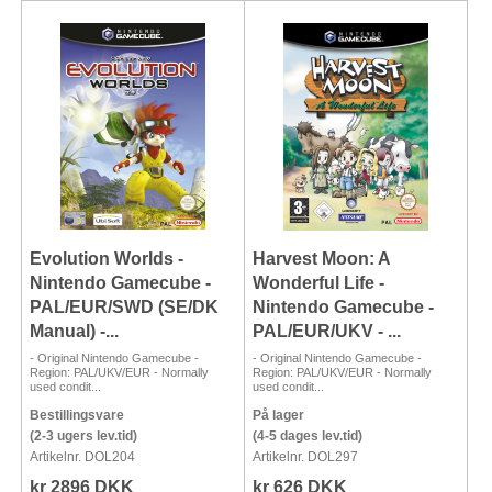
Evolution Worlds -
Harvest Moon: A
Nintendo Gamecube -
Wonderful Life -
PAL/EUR/SWD (SE/DK
Nintendo Gamecube -
Manual) -...
PAL/EUR/UKV - ...
- Original Nintendo Gamecube -
- Original Nintendo Gamecube -
Region: PAL/UKV/EUR - Normally
Region: PAL/UKV/EUR - Normally
used condit...
used condit...
Bestillingsvare
På lager
(2-3 ugers lev.tid)
(4-5 dages lev.tid)
Artikelnr. DOL204
Artikelnr. DOL297
kr 2896 DKK
kr 626 DKK