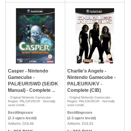
Casper - Nintendo
Charlie's Angels -
Gamecube -
Nintendo Gamecube -
PAL/EUR/SWD (SE/DK
PAL/EUR/UKV -
Manual) - Complete ...
Complete (CIB)
- Original Nintendo Gamecube -
- Original Nintendo Gamecube -
Region: PAL/UKV/EUR - Normally
Region: PAL/UKV/EUR - Normally
used condit...
used condit...
Bestillingsvare
Bestillingsvare
(2-3 ugers lev.tid)
(2-3 ugers lev.tid)
Artikelnr. DOL86
Artikelnr. DOL93