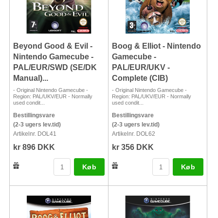
Beyond Good & Evil -
Boog & Elliot - Nintendo
Nintendo Gamecube -
Gamecube -
PAL/EUR/SWD (SE/DK
PAL/EUR/UKV -
Manual)...
Complete (CIB)
- Original Nintendo Gamecube -
- Original Nintendo Gamecube -
Region: PAL/UKV/EUR - Normally
Region: PAL/UKV/EUR - Normally
used condit...
used condit...
Bestillingsvare
Bestillingsvare
(2-3 ugers lev.tid)
(2-3 ugers lev.tid)
Artikelnr. DOL41
Artikelnr. DOL62
kr 896 DKK
kr 356 DKK
Køb
Køb