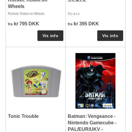
Wheels
Rocket: Robot on Wheels
S.c.a.r.s.
kr 795 DKK
kr 395 DKK
fra
fra
Tonic Trouble
Batman: Vengeance -
Nintendo Gamecube -
PAL/EUR/UKV -