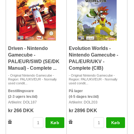
Driven - Nintendo
Evolution Worlds -
Gamecube -
Nintendo Gamecube -
PAL/EUR/SWD (SE/DK
PAL/EUR/UKV -
Manual) - Complete ...
Complete (CIB)
- Original Nintendo Gamecube -
- Original Nintendo Gamecube -
Region: PAL/UKV/EUR - Normally
Region: PAL/UKV/EUR - Normally
used condit...
used condit...
Bestillingsvare
På lager
(2-3 ugers lev.tid)
(4-5 dages lev.tid)
Artikelnr. DOL187
Artikelnr. DOL203
kr 266 DKK
kr 2896 DKK
Køb
Køb