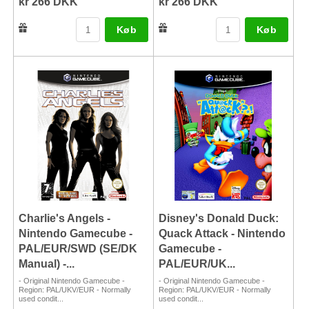
kr 266 DKK
kr 266 DKK
Køb
Køb
Charlie's Angels -
Disney's Donald Duck:
Nintendo Gamecube -
Quack Attack - Nintendo
PAL/EUR/SWD (SE/DK
Gamecube -
Manual) -...
PAL/EUR/UK...
- Original Nintendo Gamecube -
- Original Nintendo Gamecube -
Region: PAL/UKV/EUR - Normally
Region: PAL/UKV/EUR - Normally
used condit...
used condit...