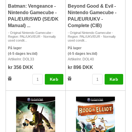
Batman: Vengeance -
Beyond Good & Evil -
Nintendo Gamecube -
Nintendo Gamecube -
PAL/EUR/SWD (SE/DK
PAL/EUR/UKV -
Manual) ...
Complete (CIB)
- Original Nintendo Gamecube -
- Original Nintendo Gamecube -
Region: PAL/UKV/EUR - Normally
Region: PAL/UKV/EUR - Normally
used condit...
used condit...
På lager
På lager
(4-5 dages lev.tid)
(4-5 dages lev.tid)
Artikelnr. DOL33
Artikelnr. DOL40
kr 356 DKK
kr 896 DKK
Køb
Køb